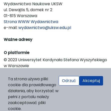
Wydawnictwo Naukowe UKSW
ul. Dewajtis 5, domek nr 2
01-815 Warszawa
Strona WWW Wydawnictwa
e-mail:
wydawnictwo@uksw.edu.pl
Ważne adresy
O platformie
© 2023 Uniwersytet Kardynała Stefana Wyszyńskiego
w Warszawie
Support & Customization by LIBCOM
Platform & Workflow by OJS/PKP
Ta strona używa pliki
Odrzuć
Akceptuj
cookie dla prawidłowego
działania, aby korzystać w
pełni z portalu należy
zaakceptować pliki
cookie.