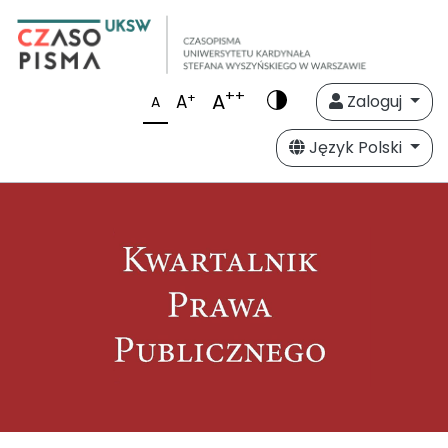
++
A
+
A
Zaloguj
A
Język Polski