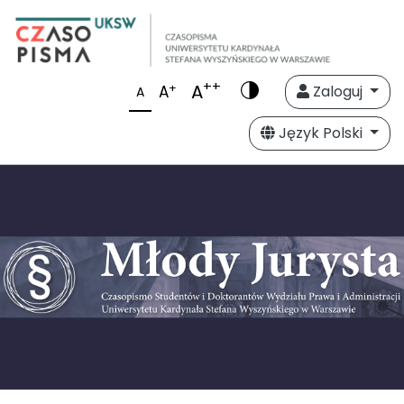
++
A
+
A
Zaloguj
A
Język Polski