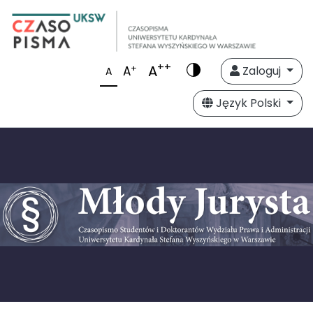
++
A
+
A
Zaloguj
A
Język Polski