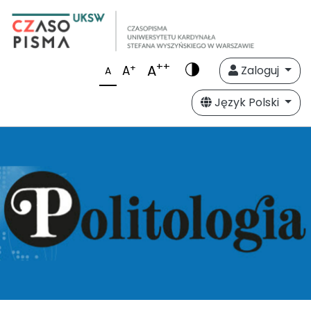
++
A
+
A
Zaloguj
A
Język Polski