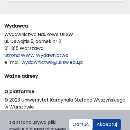
Wydawca
Wydawnictwo Naukowe UKSW
ul. Dewajtis 5, domek nr 2
01-815 Warszawa
Strona WWW Wydawnictwa
e-mail:
wydawnictwo@uksw.edu.pl
Ważne adresy
O platformie
© 2023 Uniwersytet Kardynała Stefana Wyszyńskiego
w Warszawie
Support & Customization by LIBCOM
Platform & Workflow by OJS/PKP
Ta strona używa pliki
Odrzuć
Akceptuj
cookie dla prawidłowego