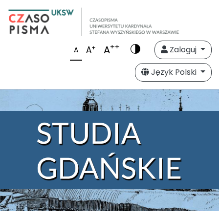
++
A
+
A
Zaloguj
A
Język Polski