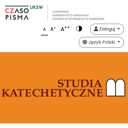
++
A
+
A
Zaloguj
A
Język Polski