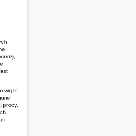
ych
ne
enzji,
ie
jest
o wiąże
agane
 pracy,
ych
lub