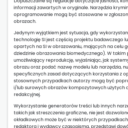
Dopuszczalne są regulacje dotyczące jasności, kontr
informacji zawartych w oryginale. Narzędzia krymin
oprogramowanie mogą być stosowane w zgłoszony
obrazach.
Jedynym wyjątkiem jest sytuacja, gdy wykorzysta
technologię SI jest częścią projektu badawczego
opartych na SI w obrazowaniu, mających na celu 
dziedzinie obrazowania biomedycznego). W takim 
umożliwiający reprodukcję, wyjaśniając, jak system
obrazu oraz podać nazwę modelu lub narzędzia, nu
specyficznych zasad dotyczących korzystania z op
stosownych przypadkach autorzy mogą być poprosz
i/lub surowych obrazów kompozytowych użytych do
redakcyjnej.
Wykorzystanie generatorów treści lub innych narz
takich jak streszczenia graficzne, nie jest dozwolo
okładkowych może być w niektórych przypadkach 
redaktora i wydawcy czasopisma, przedstawi dowó