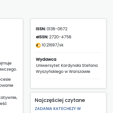
ISSN:
0138-0672
eISSN:
2720-4758
10.21697/sk
Wydawca
ejmuje
Uniwersytet Kardynała Stefana
dawczego.
Wyszyńskiego w Warszawie
ocesie
sowanie
tatywnie,
Najczęściej czytane
reść
ZADANIA KATECHEZY W