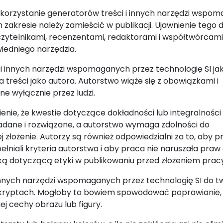
korzystanie generatorów treści i innych narzędzi wspo
zakresie należy zamieścić w publikacji. Ujawnienie tego d
 czytelnikami, recenzentami, redaktorami i współtwórcami
iedniego narzędzia.
 i innych narzędzi wspomaganych przez technologię SI ja
treści jako autora. Autorstwo wiąże się z obowiązkami i
e wyłącznie przez ludzi.
enie, że kwestie dotyczące dokładności lub integralności
badane i rozwiązane, a autorstwo wymaga zdolności do
ej złożenie. Autorzy są również odpowiedzialni za to, aby p
ełniali kryteria autorstwa i aby praca nie naruszała praw
yką dotyczącą etyki w publikowaniu przed złożeniem pracy
innych narzędzi wspomaganych przez technologię SI do t
kryptach. Mogłoby to bowiem spowodować poprawianie,
j cechy obrazu lub figury.