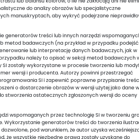
astu lub balansu kolorów, o ile nie zakłócają ani nie elim
alistyczne do analizy obrazów lub specjalistyczne
ch manuskryptach, aby wykryć podejrzane nieprawidło
nie generatorów treści lub innych narzędzi wspomaganyc
 lub metod badawczych (na przykład w przypadku podejść
generowanie lub interpretację danych badawczych, jak w
przypadku należy to opisać w sekcji metod badawczych
y SI zostały wykorzystane w procesie tworzenia lub modyf
mer wersji i producenta. Autorzy powinni przestrzegać
rogramowania SI i zapewnić poprawne przypisanie treśc
eni o dostarczenie obrazów w wersji użytej jako dane 
 stworzenia ostatecznych zgłoszonych wersji do oceny
ędzi wspomaganych przez technologię SI w tworzeniu graf
ne. Wykorzystanie generatorów treści do tworzenia ilustrac
dozwolone, pod warunkiem, że autor uzyska wcześniejsz
d, że wszystkie niezbędne prawa zostały uzyskane do