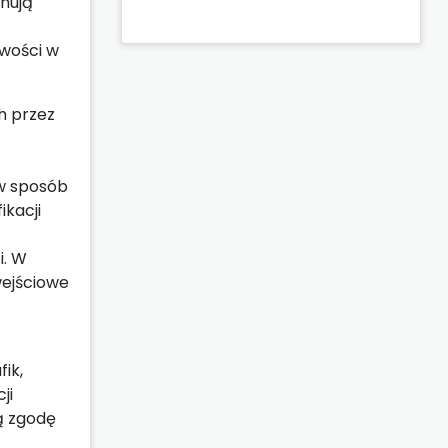
inują
wości w
h przez
 w sposób
ikacji
i. W
wejściowe
ik,
ji
ą zgodę