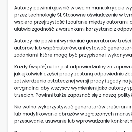
Autorzy powinni ujawnić w swoim manuskrypcie wy
przez technologię SI. Stosowne oświadczenie w tym 
wspiera przejrzystość i zaufanie między autorami,
ułatwia zgodność z warunkami korzystania z odpow
Autorzy nie powinni wymieniać generatorów treści
autorów lub współautorów, ani cytować generatora 
zadaniami, które mogą być przypisane i wykonywan
Każdy (współ)autor jest odpowiedzialny za zapewni
jakiejkolwiek części pracy zostaną odpowiednio z
zatwierdzenia ostatecznej wersji pracy i zgody na j
oryginalna, aby wszyscy wymienieni jako autorzy sp
trzecich. Powinni także zapoznać się z naszą polit
Nie wolno wykorzystywać generatorów treści ani 
lub modyfikowania obrazów w zgłoszonych manus
przesuwanie, usuwanie lub wprowadzanie konkretne