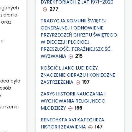
DYREKTORIACH Z LAT 1971–2020
maganych
277
ziałania
TRADYCJA KOMUNII ŚWIĘTEJ
 oraz
GENERALNEJ I ODNOWIENIE
PRZYRZECZEŃ CHRZTU ŚWIĘTEGO
ko
W DIECEZJI PŁOCKIEJ.
PRZESZŁOŚĆ, TERAŹNIEJSZOŚĆ,
WYZWANIA
215
KOŚCIÓŁ JAKO LUD BOŻY.
ZNACZENIE OBRAZU I KONIECZNE
raca była
ZASTRZEŻENIA
197
 osób
ZARYS HISTORII NAUCZANIA I
.
WYCHOWANIA RELIGIJNEGO
worzenia
MŁODZIEŻY
166
BENEDYKTA XVI KATECHEZA
HISTORII ZBAWIENIA
147