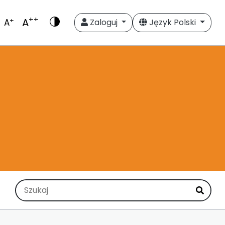
++
A
+
A
Zaloguj
Język Polski