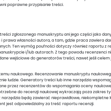
ni poprawne przypisanie treści.
treści zgłoszonego manuskryptu ani jego części jako dan
i prawa własności autora, a tam, gdzie praca zawiera da
ych. Ten wymóg poufności dotyczy również raportu z rec
nuskrypcie i/lub autorach. Z tego powodu recenzenci n
dane wejściowe do generatorów treści, nawet jeśli celem 
stemu naukowego. Recenzowanie manuskryptu naukoweg
znie ludzie. Generatory treści lub inne narzędzia wspom
ywane przez recenzentów do wspomagania oceny naukowej
otrzebne do recenzji naukowej wykraczają poza zakres t
zez narzędzia będą zawierać nieprawidłowe, niekompletne 
t jest odpowiedzialny za treść raportu recenzji.