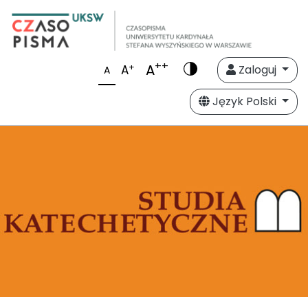
++
A
+
A
Zaloguj
A
Język Polski