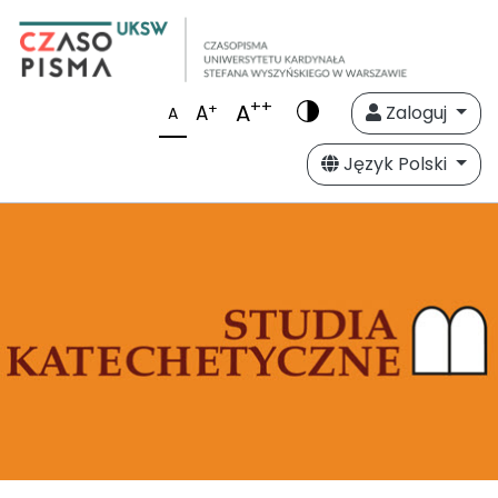
++
A
+
A
Zaloguj
A
Język Polski