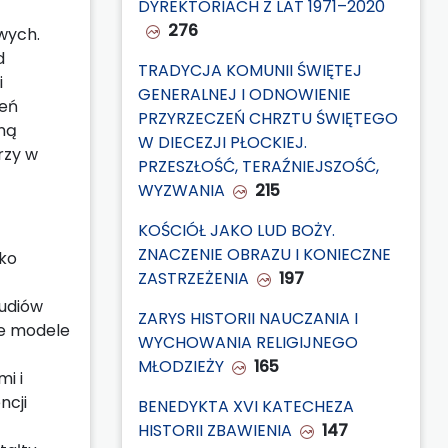
DYREKTORIACH Z LAT 1971–2020
276
wych.
d
TRADYCJA KOMUNII ŚWIĘTEJ
i
GENERALNEJ I ODNOWIENIE
ień
PRZYRZECZEŃ CHRZTU ŚWIĘTEGO
nną
W DIECEZJI PŁOCKIEJ.
rzy w
PRZESZŁOŚĆ, TERAŹNIEJSZOŚĆ,
WYZWANIA
215
KOŚCIÓŁ JAKO LUD BOŻY.
ZNACZENIE OBRAZU I KONIECZNE
ako
ZASTRZEŻENIA
197
tudiów
ZARYS HISTORII NAUCZANIA I
we modele
WYCHOWANIA RELIGIJNEGO
MŁODZIEŻY
165
i i
ncji
BENEDYKTA XVI KATECHEZA
HISTORII ZBAWIENIA
147