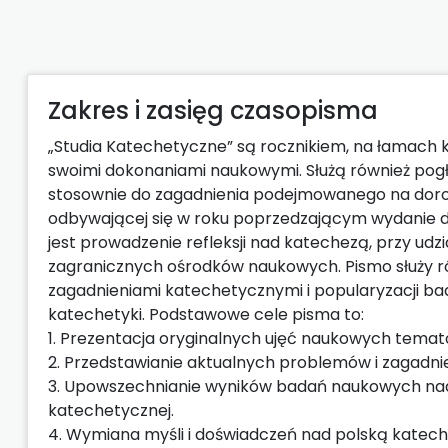
Zakres i zasięg czasopisma
„Studia Katechetyczne” są rocznikiem, na łamach k
swoimi dokonaniami naukowymi. Służą również pogł
stosownie do zagadnienia podejmowanego na doroc
odbywającej się w roku poprzedzającym wydanie 
jest prowadzenie refleksji nad katechezą, przy ud
zagranicznych ośrodków naukowych. Pismo służy ró
zagadnieniami katechetycznymi i popularyzacji 
katechetyki. Podstawowe cele pisma to:
1. Prezentacja oryginalnych ujęć naukowych temat
2. Przedstawianie aktualnych problemów i zagadni
3. Upowszechnianie wyników badań naukowych nad k
katechetycznej.
4. Wymiana myśli i doświadczeń nad polską katech