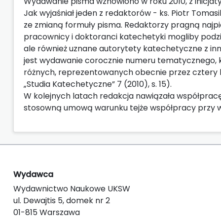
Wydawanie pisma wznowiono w roku 2010, z inicjat
Jak wyjaśniał jeden z redaktorów - ks. Piotr Toma
ze zmianą formuły pisma. Redaktorzy pragną najpie
pracownicy i doktoranci katechetyki mogliby podzi
ale również uznane autorytety katechetyczne z in
jest wydawanie corocznie numeru tematycznego, k
różnych, reprezentowanych obecnie przez cztery ka
„Studia Katechetyczne” 7 (2010), s. 15).
W kolejnych latach redakcja nawiązała współprac
stosowną umową warunku tejże współpracy przy 
Wydawca
Wydawnictwo Naukowe UKSW
ul. Dewajtis 5, domek nr 2
01-815 Warszawa