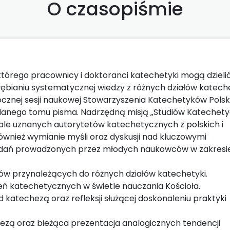
O czasopiśmie
tórego pracownicy i doktoranci katechetyki mogą dzielić
ębianiu systematycznej wiedzy z różnych działów kateche
znej sesji naukowej Stowarzyszenia Katechetyków Polsk
danego tomu pisma. Nadrzędną misją „Studiów Katechet
ziale uznanych autorytetów katechetycznych z polskich i
wnież wymianie myśli oraz dyskusji nad kluczowymi
badań prowadzonych przez młodych naukowców w zakresi
ów przynależących do różnych działów katechetyki.
eń katechetycznych w świetle nauczania Kościoła.
atechezą oraz refleksji służącej doskonaleniu praktyki
ezą oraz bieżąca prezentacja analogicznych tendencji