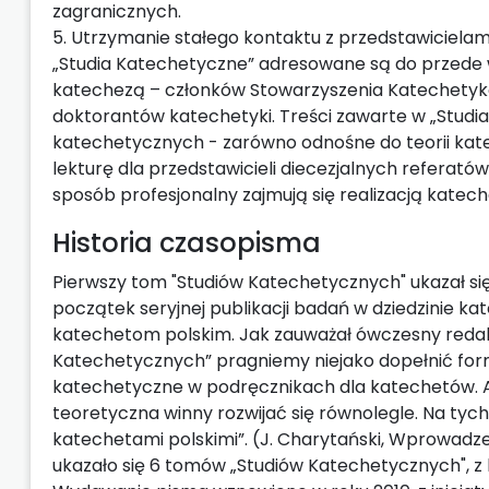
zagranicznych.
5. Utrzymanie stałego kontaktu z przedstawicielam
„Studia Katechetyczne” adresowane są do przede
katechezą – członków Stowarzyszenia Katechetykó
doktorantów katechetyki. Treści zawarte w „Stud
katechetycznych - zarówno odnośne do teorii kate
lekturę dla przedstawicieli diecezjalnych referatów
sposób profesjonalny zajmują się realizacją katec
Historia czasopisma
Pierwszy tom "Studiów Katechetycznych" ukazał się 
początek seryjnej publikacji badań w dziedzinie ka
katechetom polskim. Jak zauważał ówczesny redakt
Katechetycznych” pragniemy niejako dopełnić for
katechetyczne w podręcznikach dla katechetów. A
teoretyczna winny rozwijać się równolegle. Na ty
katechetami polskimi”. (J. Charytański, Wprowadzeni
ukazało się 6 tomów „Studiów Katechetycznych", z 