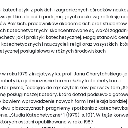
i katechetyki z polskich i zagranicznych ośrodków nauko
 wszystkim do osób podejmujących naukową refleksję na
w Polskich, pracowników akademickich oraz studentów 
iach Katechetycznych” skoncentrowane są wokół zagadn
chezy, jak i praktyki katechetycznej. Mogą stanowić ce
 katechetycznych i nauczycieli religii oraz wszystkich, któ
hetycznej posługi słowa w różnych środowiskach.
w roku 1979 z inicjatywy ks. prof. Jana Charytańskiego, j
techetyki, a jednocześnie forma służby katechetykom i
or pisma, "oddając do rąk czytelników pierwszy tom „S
mę posługi naszej Katedry, która dotąd podsuwała goto
lbowiem wprowadzenie nowych form i refleksja bardziej
ch dwu płaszczyznach pragniemy spotkania z katechetykam
e, „Studia Katechetyczne” 1 (1979), s. 10)". W tejże konwe
których ostatni opublikowano w roku 1987.