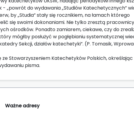
ywy katechetyków UKSW, nadając periodykowi innego kszt
sik - „powrót do wydawania „Studiów Katechetycznych” wi
rw, by „Studia” stały się rocznikiem, na łamach którego
elić się swoimi dokonaniami. Nie tylko zresztą pracownic
nych ośrodków. Ponadto zamiarem, ciekawe, czy do zreali
tóry mógłby posłużyć w pogłębianiu systematycznej wied
tedry Sekcji, działów katechetyki”. (P. Tomasik, Wprowa
ę ze Stowarzyszeniem Katechetyków Polskich, określając
wydawaniu pisma.
Ważne adresy