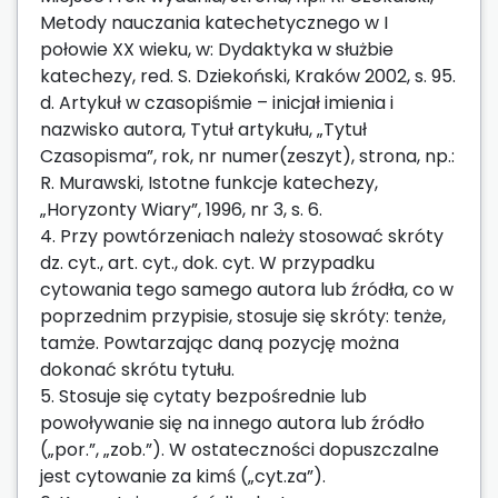
Metody nauczania katechetycznego w I
połowie XX wieku, w: Dydaktyka w służbie
katechezy, red. S. Dziekoński, Kraków 2002, s. 95.
d. Artykuł w czasopiśmie – inicjał imienia i
nazwisko autora, Tytuł artykułu, „Tytuł
Czasopisma”, rok, nr numer(zeszyt), strona, np.:
R. Murawski, Istotne funkcje katechezy,
„Horyzonty Wiary”, 1996, nr 3, s. 6.
4. Przy powtórzeniach należy stosować skróty
dz. cyt., art. cyt., dok. cyt. W przypadku
cytowania tego samego autora lub źródła, co w
poprzednim przypisie, stosuje się skróty: tenże,
tamże. Powtarzając daną pozycję można
dokonać skrótu tytułu.
5. Stosuje się cytaty bezpośrednie lub
powoływanie się na innego autora lub źródło
(„por.”, „zob.”). W ostateczności dopuszczalne
jest cytowanie za kimś („cyt.za”).