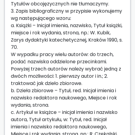
Tytułów obcojęzycznych nie tłumaczymy.
3. Zapis bibliograficzny w przypisie wykonujemy
wg następującego wzoru:
a. Książki – Inicjał imienia, nazwisko, Tytuł książki,
miejsce i rok wydania, strona, np.: W. Kubik,
Zarys dydaktyki katechetycznej, Kraków 1990, s.
70.
W wypadku pracy wielu autorów: do trzech,
podać nazwiska oddzielone przecinkami.
Powyżej trzech autorów należy wybrać jedną z
dwóch możliwości: 1. pierwszy autor i in.; 2.
traktować jak dzieło zbiorowe.
b. Dzieła zbiorowe – Tytuł, red. Inicjał imienia i
nazwisko redaktora naukowego, Miejsce i rok
wydania, strona.
c. Artykuł w książce – inicjał imienia i nazwisko
autora, Tytuł artykułu, w: Tytuł, red. Inicjał
imienia i nazwisko redaktora naukowego,
Miejsce i rok wydania, strona, np.: R. Czekalski,