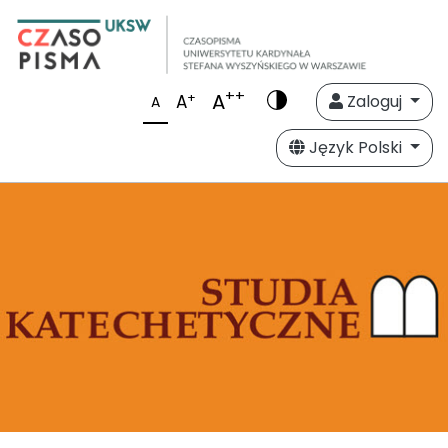
++
A
+
A
Zaloguj
A
Język Polski