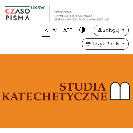
++
A
+
A
Zaloguj
A
Język Polski