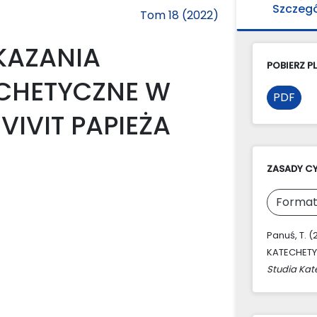
Szczeg
Tom 18 (2022)
KAZANIA
POBIERZ PL
CHETYCZNE W
PDF
VIVIT PAPIEŻA
ZASADY C
Format
Panuś, T.
KATECHETY
Studia Kat