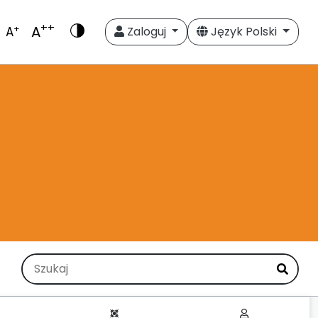
++
A
+
A
Zaloguj
Język Polski