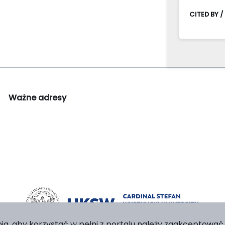
CITED BY /
Ważne adresy
ia, aby korzystać w pełni z portalu należy zaakceptować p