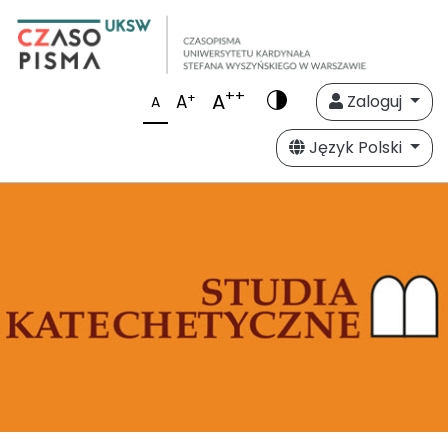
++
A
+
A
Zaloguj
A
Język Polski