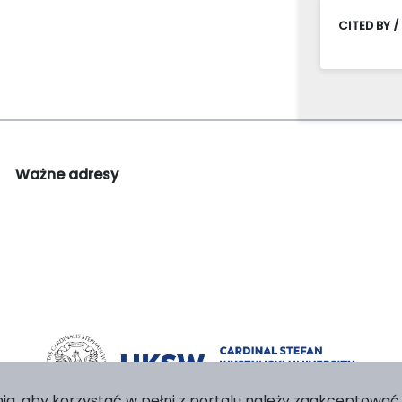
CITED BY /
Ważne adresy
ia, aby korzystać w pełni z portalu należy zaakceptować p