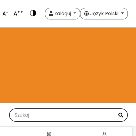
++
A
+
A
Zaloguj
Język Polski