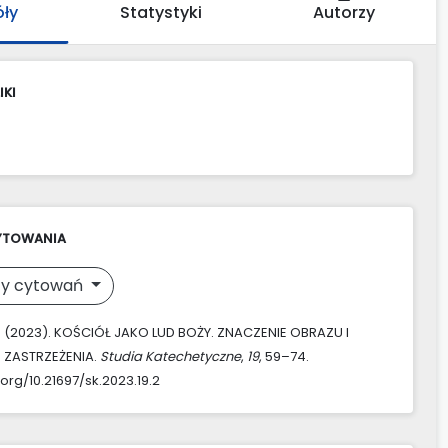
óły
Statystyki
Autorzy
IKI
YTOWANIA
y cytowań
. (2023). KOŚCIÓŁ JAKO LUD BOŻY. ZNACZENIE OBRAZU I
 ZASTRZEŻENIA.
Studia Katechetyczne
,
19
, 59–74.
.org/10.21697/sk.2023.19.2