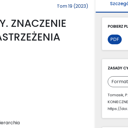
Szczeg
Tom 19 (2023)
Y. ZNACZENIE
POBIERZ PL
ASTRZEŻENIA
PDF
ZASADY C
Format
Tomasik, P
KONIECZNE
https://doi
ierarchia