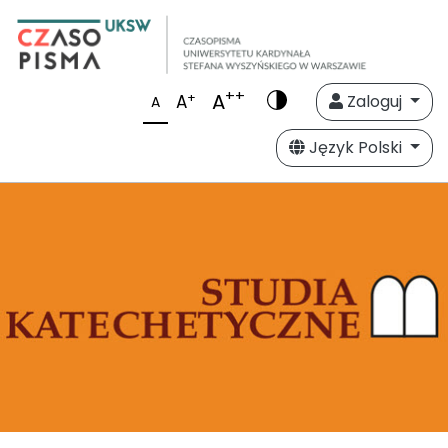
++
A
+
A
Zaloguj
A
Język Polski