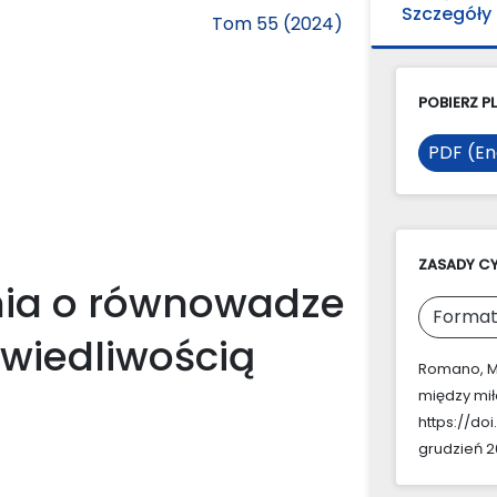
Szczegóły
Tom 55 (2024)
POBIERZ PL
PDF (En
ZASADY C
nia o równowadze
Format
awiedliwością
Romano, M.
między mił
https://do
grudzień 