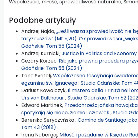
Współczucie, miłość, sprawiedliwość naturalna, Simo
Podobne artykuły
Andrzej Najda,
„Jeśli wasza sprawiedliwość nie b
faryzeuszów” (Mt 5,20). O sprawiedliwości „więk
Gdańskie: Tom 55 (2024)
Andrzej Kurnicki,
Justice in Politics and Economy
Cezary Korzec,
Rîb jako prawna procedura przy
Gdańskie: Tom 55 (2024)
Tone Svetelj,
Współczesna fascynacja świadomo
egzaminu św. Ignacego
,
Studia Gdańskie: Tom 4
Dariusz Kowalczyk,
Il mistero della Trinità nell
Urs von Balthasar
,
Studia Gdańskie: Tom 52 (20
Edward Martinek,
Przedchrześcijańska hawajska
spotykają się niebo, ziemia i człowiek
,
Studia Gd
Berenika Seryczyńska ,
Camino de Santiago jako
Tom 43 (2018)
Irena Nabergoj,
Miłość i pożądanie w Księdze Rod