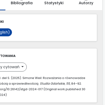
Bibliografia
Statystyki
Autorzy
IKI
glish)
YTOWANIA
y cytowań
 del S. (2025). Simone Weil: Rozważania o równowadze
ością a sprawiedliwością.
Studia Gdańskie
,
55
, 84–92.
i.org/10.26142/stgd-2024-017 (Original work published 30
2024)