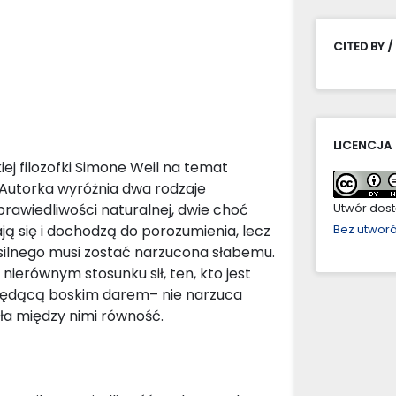
CITED BY /
LICENCJA
ej filozofki Simone Weil na temat
. Autorka wyróżnia dwa rodzaje
prawiedliwości naturalnej, dwie choć
Utwór dostę
ją się i dochodzą do porozumienia, lecz
Bez utwor
a silnego musi zostać narzucona słabemu.
ierównym stosunku sił, ten, kto jest
 będącą boskim darem– nie narzuca
yła między nimi równość.