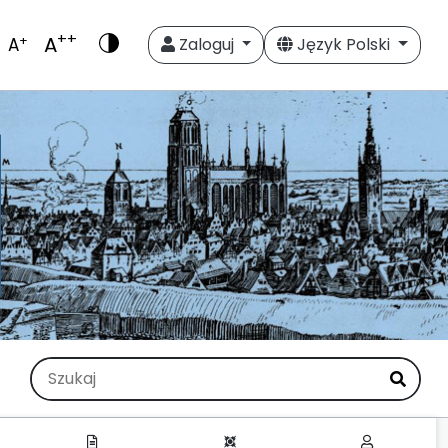
++
A
+
A
Zaloguj
Język Polski