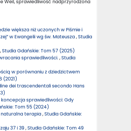
ne Weil, sprawiedliwość nadprzyrodzona
ędzie większa niż uczonych w Piśmie i
szej” w Ewangelii wg św. Mateusza
,
Studia
,
Studia Gdańskie: Tom 57 (2025)
wracania sprawiedliwości.
,
Studia
ścią w porównaniu z dziedzictwem
8 (2021)
’ordine dei trascendentali secondo Hans
23)
 koncepcja sprawiedliwości: Gdy
ańskie: Tom 55 (2024)
 naturalna terapia
,
Studia Gdańskie:
zaju 37 i 39
,
Studia Gdańskie: Tom 49