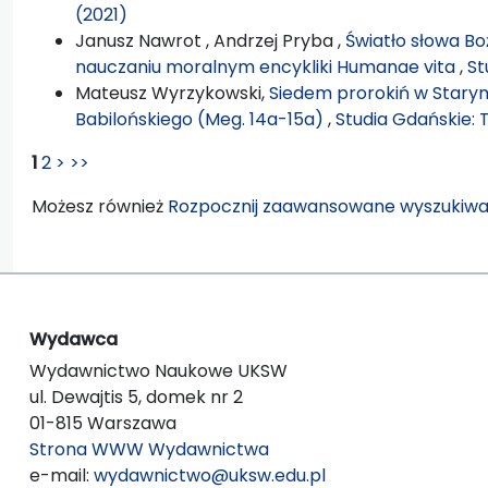
(2021)
Janusz Nawrot , Andrzej Pryba ,
Światło słowa B
nauczaniu moralnym encykliki Humanae vita
,
St
Mateusz Wyrzykowski,
Siedem prorokiń w Star
Babilońskiego (Meg. 14a-15a)
,
Studia Gdańskie: 
1
2
>
>>
Możesz również
Rozpocznij zaawansowane wyszukiwa
Wydawca
Wydawnictwo Naukowe UKSW
ul. Dewajtis 5, domek nr 2
01-815 Warszawa
Strona WWW Wydawnictwa
e-mail:
wydawnictwo@uksw.edu.pl