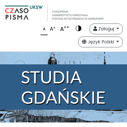
++
A
+
A
Zaloguj
A
Język Polski