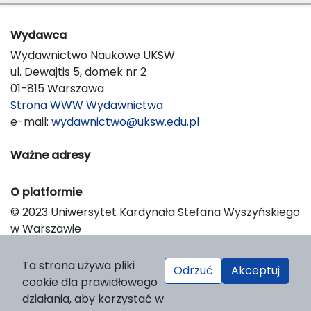
Wydawca
Wydawnictwo Naukowe UKSW
ul. Dewajtis 5, domek nr 2
01-815 Warszawa
Strona WWW Wydawnictwa
e-mail:
wydawnictwo@uksw.edu.pl
Ważne adresy
O platformie
© 2023 Uniwersytet Kardynała Stefana Wyszyńskiego
w Warszawie
Support & Customization by LIBCOM
Platform & Workflow by OJS/PKP
Ta strona używa pliki
Odrzuć
Akceptuj
cookie dla prawidłowego
działania, aby korzystać w