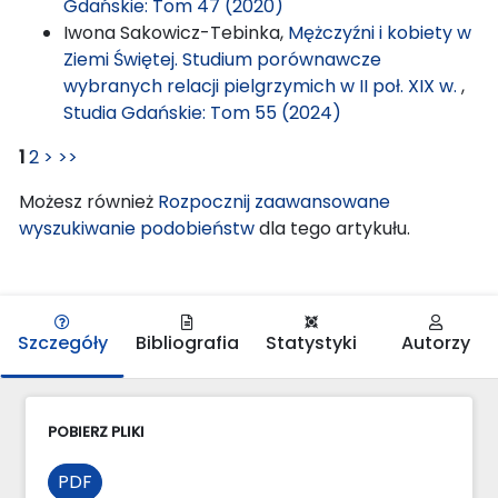
Gdańskie: Tom 47 (2020)
Iwona Sakowicz-Tebinka,
Mężczyźni i kobiety w
Ziemi Świętej. Studium porównawcze
wybranych relacji pielgrzymich w II poł. XIX w.
,
Studia Gdańskie: Tom 55 (2024)
1
2
>
>>
Możesz również
Rozpocznij zaawansowane
wyszukiwanie podobieństw
dla tego artykułu.
Szczegóły
Bibliografia
Statystyki
Autorzy
POBIERZ PLIKI
PDF