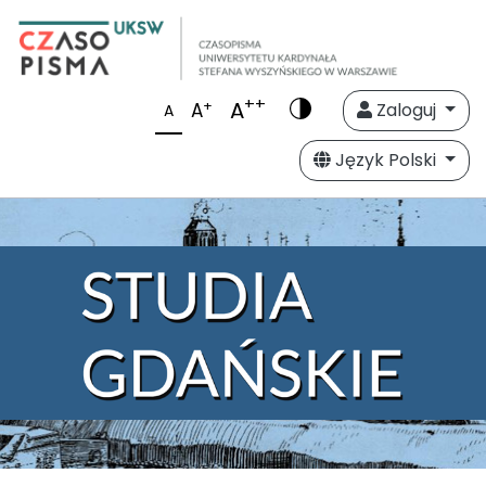
++
A
+
A
Zaloguj
A
Język Polski