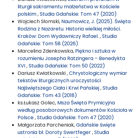
liturgii sakramentu małżeństwa w Kościele
polskim
,
Studia Gdańskie: Tom 47 (2020)
Wojciech Słomski,
Naumowicz, J. (2025). Święta
Rodzina z Nazaretu. Historia wielkiej miłości.
Kraków: Dom Wydawniczy Rafael.
,
Studia
Gdańskie: Tom 58 (2026)
Marcelina Zdenkowska,
Piękno i sztuka w
rozumieniu Josepha Ratzingera – Benedykta
XVI
,
Studia Gdańskie: Tom 50 (2022)
Dariusz Kwiatkowski ,
Chrystologiczny wymiar
tekstów liturgicznych uroczystości
Najświętszego Ciała i Krwi Pańskiej
,
Studia
Gdańskie: Tom 43 (2018)
ks.Łukasz Golec,
Msza Święta Prymicyjna
według posoborowych dokumentów Kościoła w
Polsce
,
Studia Gdańskie: Tom 47 (2020)
Małgorzata Parcheniak,
Gdańskie święte
ustronia bł. Doroty Swertfeger
,
Studia