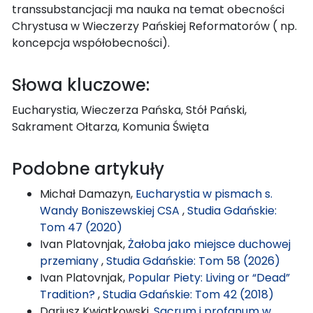
transsubstancjacji ma nauka na temat obecności
Chrystusa w Wieczerzy Pańskiej Reformatorów ( np.
koncepcja współobecności).
Słowa kluczowe:
Eucharystia, Wieczerza Pańska, Stół Pański,
Sakrament Ołtarza, Komunia Święta
Podobne artykuły
Michał Damazyn,
Eucharystia w pismach s.
Wandy Boniszewskiej CSA
,
Studia Gdańskie:
Tom 47 (2020)
Ivan Platovnjak,
Żałoba jako miejsce duchowej
przemiany
,
Studia Gdańskie: Tom 58 (2026)
Ivan Platovnjak,
Popular Piety: Living or “Dead”
Tradition?
,
Studia Gdańskie: Tom 42 (2018)
Dariusz Kwiatkowski,
Sacrum i profanum w