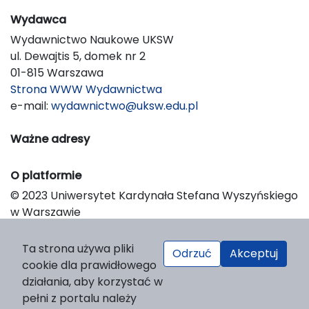
Wydawca
Wydawnictwo Naukowe UKSW
ul. Dewajtis 5, domek nr 2
01-815 Warszawa
Strona WWW Wydawnictwa
e-mail:
wydawnictwo@uksw.edu.pl
Ważne adresy
O platformie
© 2023 Uniwersytet Kardynała Stefana Wyszyńskiego
w Warszawie
Support & Customization by LIBCOM
Platform & Workflow by OJS/PKP
Ta strona używa pliki
Odrzuć
Akceptuj
cookie dla prawidłowego
działania, aby korzystać w
pełni z portalu należy