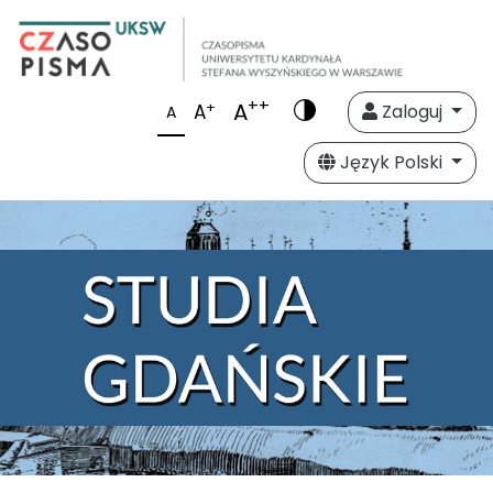
++
A
+
A
Zaloguj
A
Język Polski