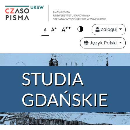
++
A
+
A
Zaloguj
A
Język Polski