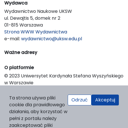
Wydawca
Wydawnictwo Naukowe UKSW
ul. Dewajtis 5, domek nr 2
01-815 Warszawa
Strona WWW Wydawnictwa
e-mail:
wydawnictwo@uksw.edu.pl
Ważne adresy
O platformie
© 2023 Uniwersytet Kardynała Stefana Wyszyńskiego
w Warszawie
Support & Customization by LIBCOM
Platform & Workflow by OJS/PKP
Ta strona używa pliki
Odrzuć
Akceptuj
cookie dla prawidłowego
działania, aby korzystać w
pełni z portalu należy
zaakceptować pliki