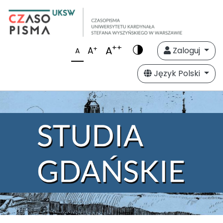
++
A
+
A
Zaloguj
A
Język Polski