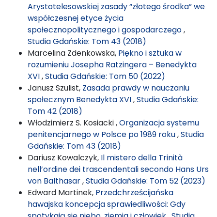
Arystotelesowskiej zasady “złotego środka” we
współczesnej etyce życia
społecznopolitycznego i gospodarczego
,
Studia Gdańskie: Tom 43 (2018)
Marcelina Zdenkowska,
Piękno i sztuka w
rozumieniu Josepha Ratzingera – Benedykta
XVI
,
Studia Gdańskie: Tom 50 (2022)
Janusz Szulist,
Zasada prawdy w nauczaniu
społecznym Benedykta XVI
,
Studia Gdańskie:
Tom 42 (2018)
Włodzimierz S. Kosiacki ,
Organizacja systemu
penitencjarnego w Polsce po 1989 roku
,
Studia
Gdańskie: Tom 43 (2018)
Dariusz Kowalczyk,
Il mistero della Trinità
nell’ordine dei trascendentali secondo Hans Urs
von Balthasar
,
Studia Gdańskie: Tom 52 (2023)
Edward Martinek,
Przedchrześcijańska
hawajska koncepcja sprawiedliwości: Gdy
spotykają się niebo, ziemia i człowiek
,
Studia