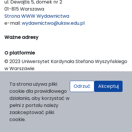
ul. Dewajtis 5, domek nr 2
01-815 Warszawa
Strona WWW Wydawnictwa
e-mail:
wydawnictwo@uksw.edu.pl
Ważne adresy
O platformie
© 2023 Uniwersytet Kardynała Stefana Wyszyńskiego
w Warszawie
Support & Customization by LIBCOM
Platform & Workflow by OJS/PKP
Ta strona używa pliki
Odrzuć
Akceptuj
cookie dla prawidłowego
działania, aby korzystać w
pełni z portalu należy
zaakceptować pliki
cookie.