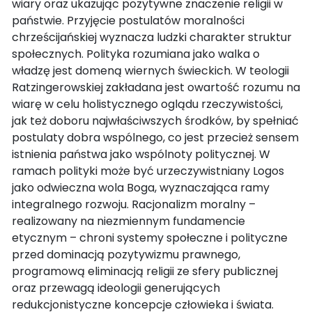
wiary oraz ukazując pozytywne znaczenie religii w
państwie. Przyjęcie postulatów moralności
chrześcijańskiej wyznacza ludzki charakter struktur
społecznych. Polityka rozumiana jako walka o
władzę jest domeną wiernych świeckich. W teologii
Ratzingerowskiej zakładana jest owartość rozumu na
wiarę w celu holistycznego oglądu rzeczywistości,
jak też doboru najwłaściwszych środków, by spełniać
postulaty dobra wspólnego, co jest przecież sensem
istnienia państwa jako wspólnoty politycznej. W
ramach polityki może być urzeczywistniany Logos
jako odwieczna wola Boga, wyznaczająca ramy
integralnego rozwoju. Racjonalizm moralny –
realizowany na niezmiennym fundamencie
etycznym – chroni systemy społeczne i polityczne
przed dominacją pozytywizmu prawnego,
programową eliminacją religii ze sfery publicznej
oraz przewagą ideologii generujących
redukcjonistyczne koncepcje człowieka i świata.