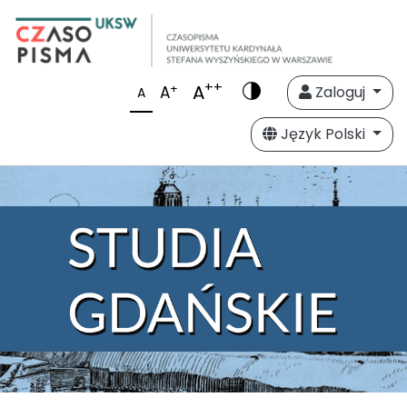
++
A
+
A
Zaloguj
A
Język Polski