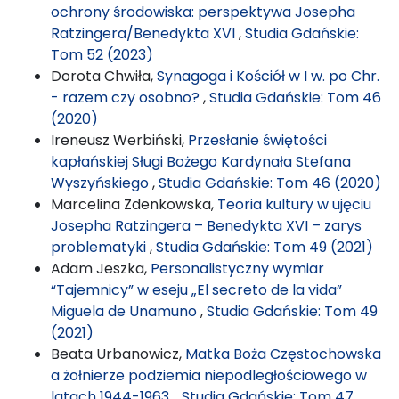
ochrony środowiska: perspektywa Josepha
Ratzingera/Benedykta XVI
,
Studia Gdańskie:
Tom 52 (2023)
Dorota Chwiła,
Synagoga i Kościół w I w. po Chr.
- razem czy osobno?
,
Studia Gdańskie: Tom 46
(2020)
Ireneusz Werbiński,
Przesłanie świętości
kapłańskiej Sługi Bożego Kardynała Stefana
Wyszyńskiego
,
Studia Gdańskie: Tom 46 (2020)
Marcelina Zdenkowska,
Teoria kultury w ujęciu
Josepha Ratzingera – Benedykta XVI – zarys
problematyki
,
Studia Gdańskie: Tom 49 (2021)
Adam Jeszka,
Personalistyczny wymiar
“Tajemnicy” w eseju „El secreto de la vida”
Miguela de Unamuno
,
Studia Gdańskie: Tom 49
(2021)
Beata Urbanowicz,
Matka Boża Częstochowska
a żołnierze podziemia niepodległościowego w
latach 1944-1963.
,
Studia Gdańskie: Tom 47