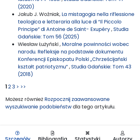
(2020)
Jakub J. Woźniak,
La mistagogia nella riflessione
teologica e letteraria alla luce di “Il Piccolo
Principe” di Antoine de Saint- Exupéry
,
Studia
Gdańskie: Tom 56 (2025)
Wiesław Łużyński ,
Moralne powinności wobec
narodu. Refleksje na podstawie dokumentu
Konferencji Episkopatu Polski „Chrześcijański
kształt patriotyzmu”
,
Studia Gdańskie: Tom 43
(2018)
1
2
3
>
>>
Możesz również
Rozpocznij zaawansowane
wyszukiwanie podobieństw
dla tego artykułu.
Szczegóły
Bibliografia
Statystyki
Autorzy