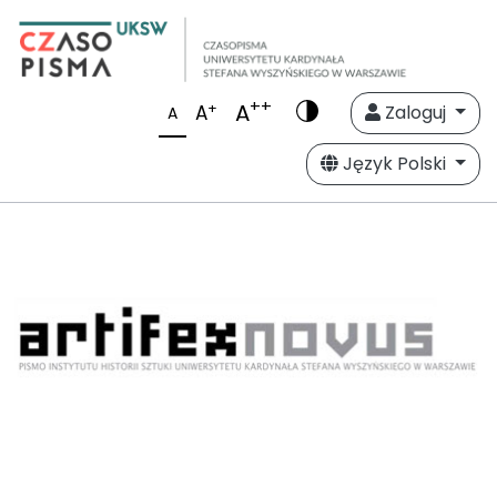
++
A
+
A
Zaloguj
A
Język Polski