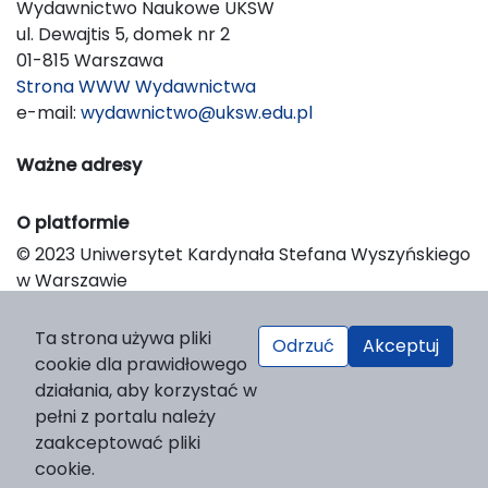
Wydawnictwo Naukowe UKSW
ul. Dewajtis 5, domek nr 2
01-815 Warszawa
Strona WWW Wydawnictwa
e-mail:
wydawnictwo@uksw.edu.pl
Ważne adresy
O platformie
© 2023 Uniwersytet Kardynała Stefana Wyszyńskiego
w Warszawie
Support & Customization by LIBCOM
Platform & Workflow by OJS/PKP
Ta strona używa pliki
Odrzuć
Akceptuj
cookie dla prawidłowego
działania, aby korzystać w
pełni z portalu należy
zaakceptować pliki
cookie.