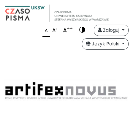
++
A
+
A
Zaloguj
A
Język Polski