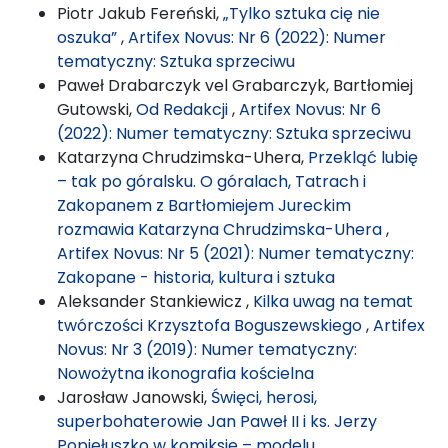
Piotr Jakub Fereński,
„Tylko sztuka cię nie
oszuka”
,
Artifex Novus: Nr 6 (2022): Numer
tematyczny: Sztuka sprzeciwu
Paweł Drabarczyk vel Grabarczyk, Bartłomiej
Gutowski,
Od Redakcji
,
Artifex Novus: Nr 6
(2022): Numer tematyczny: Sztuka sprzeciwu
Katarzyna Chrudzimska-Uhera,
Przekląć lubię
– tak po góralsku. O góralach, Tatrach i
Zakopanem z Bartłomiejem Jureckim
rozmawia Katarzyna Chrudzimska-Uhera
,
Artifex Novus: Nr 5 (2021): Numer tematyczny:
Zakopane - historia, kultura i sztuka
Aleksander Stankiewicz ,
Kilka uwag na temat
twórczości Krzysztofa Boguszewskiego
,
Artifex
Novus: Nr 3 (2019): Numer tematyczny:
Nowożytna ikonografia kościelna
Jarosław Janowski,
Święci, herosi,
superbohaterowie Jan Paweł II i ks. Jerzy
Popiełuszko w komiksie – modelu