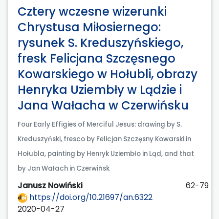
Cztery wczesne wizerunki
Chrystusa Miłosiernego:
rysunek S. Kreduszyńskiego,
fresk Felicjana Szczęsnego
Kowarskiego w Hołubli, obrazy
Henryka Uziembły w Lądzie i
Jana Wałacha w Czerwińsku
Four Early Effigies of Merciful Jesus: drawing by S.
Kreduszyński, fresco by Felicjan Szczęsny Kowarski in
Hołubla, painting by Henryk Uziembło in Ląd, and that
by Jan Wałach in Czerwińsk
Janusz Nowiński
62-79
https://doi.org/10.21697/an.6322
2020-04-27