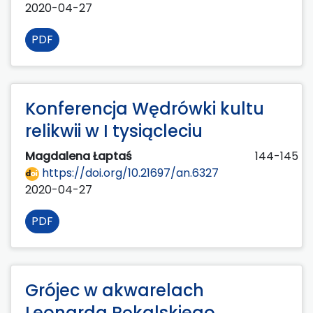
2020-04-27
PDF
Konferencja Wędrówki kultu
relikwii w I tysiącleciu
Magdalena Łaptaś
144-145
https://doi.org/10.21697/an.6327
2020-04-27
PDF
Grójec w akwarelach
Leonarda Pękalskiego