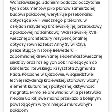
Warszawskiego. Zdaniem badacza odczytanie
tych dokumentów jako planów zamierzonej
budowli pałacowej weryfikuje przekonania
dotyczące XVII-wiecznego przełomu w
dziejach rezydencji królewskiej i jej przebudowy
z pałacowej na zamkową. Warszawskiej XVII-
wiecznej architektury rezydencjonalnej
dotyczy również tekst Anny Sylwii Czyż,
prezentujący historię Belwederu –
zapomnianej drewnianej, siedemnastowiecznej
siedziby oraz rozległych dóbr należących do
kanclerza litewskiego Krzysztofa Zygmunta
Paca. Położone w Ujazdowie, w sąsiedztwie
letniej rezydencji królewskiej, stanowiły ważny
element kulturalnej i politycznej aktywności
magnata. Mimo, że drewniana willa przetrwała
niecałe 80 lat, swe miano przekazała kolejnym,
powstającym w tym miejscu murowanym
pałacom.