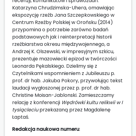
recenzji, komunikatów i sprawozdań.
Katarzyna Chrudzimska-Uhera, omawiając
ekspozycję rzeźb Jana Szczepkowskiego w
Centrum Rzeźby Polskiej w Orońsku (2014)
przypomina o potrzebie zarówno badań
podstawowych jak i reinterpretacji historii
rzeźbiarstwa okresu międzywojennego, a
Andrzej K. Olszewski, w impresyjnym szkicu,
prezentuje mazowiecki epizod w twórczości
Leonarda Pękalskiego. Dzielimy się z
Czytelnikami wspomnieniem z Jubileuszu p.
prof. dr hab. Jakuba Pokory, przywołując tekst
laudacji wygłoszonej przez p. prof. dr hab.
Christine Moisan-Jablonski. Zamieszczamy
relację z konferencji
Wędrówki kultu relikwii w I
tysiącleciu
przekazaną przez Magdalenę
Łaptaś.
Redakcja naukowa numeru
: