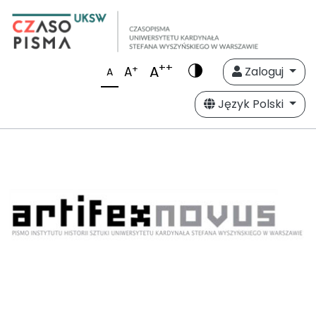
++
A
+
A
Zaloguj
A
Język Polski