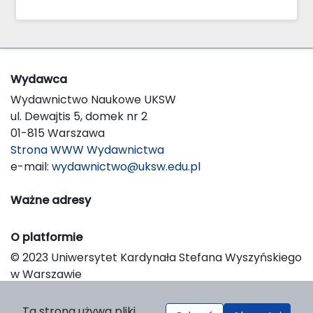
Wydawca
Wydawnictwo Naukowe UKSW
ul. Dewajtis 5, domek nr 2
01-815 Warszawa
Strona WWW Wydawnictwa
e-mail:
wydawnictwo@uksw.edu.pl
Ważne adresy
O platformie
© 2023 Uniwersytet Kardynała Stefana Wyszyńskiego
w Warszawie
Support & Customization by LIBCOM
Platform & Workflow by OJS/PKP
Ta strona używa pliki