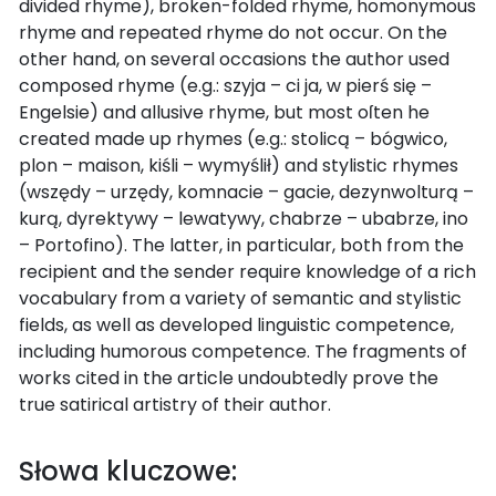
divided rhyme), broken-folded rhyme, homonymous
rhyme and repeated rhyme do not occur. On the
other hand, on several occasions the author used
composed rhyme (e.g.: szyja – ci ja, w pierś się –
Engelsie) and allusive rhyme, but most oſten he
created made up rhymes (e.g.: stolicą – bógwico,
plon – maison, kiśli – wymyślił) and stylistic rhymes
(wszędy – urzędy, komnacie – gacie, dezynwolturą –
kurą, dyrektywy – lewatywy, chabrze – ubabrze, ino
– Portofino). The latter, in particular, both from the
recipient and the sender require knowledge of a rich
vocabulary from a variety of semantic and stylistic
fields, as well as developed linguistic competence,
including humorous competence. The fragments of
works cited in the article undoubtedly prove the
true satirical artistry of their author.
Słowa kluczowe: