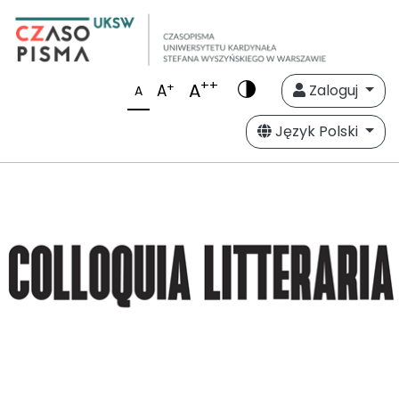
++
A
+
A
Zaloguj
A
Język Polski