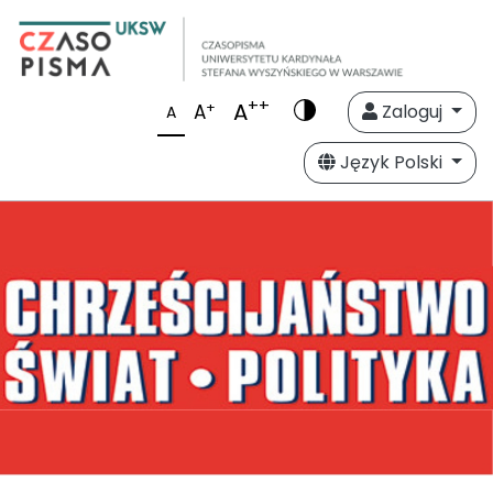
++
A
+
A
Zaloguj
A
Język Polski