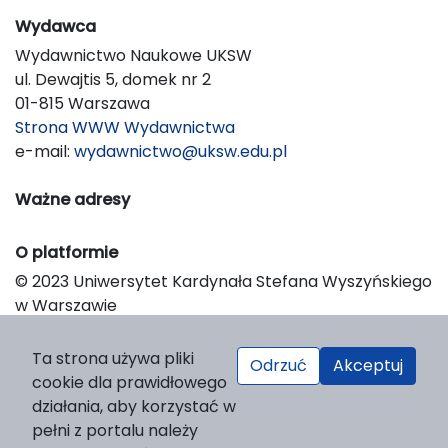
Wydawca
Wydawnictwo Naukowe UKSW
ul. Dewajtis 5, domek nr 2
01-815 Warszawa
Strona WWW Wydawnictwa
e-mail:
wydawnictwo@uksw.edu.pl
Ważne adresy
O platformie
© 2023 Uniwersytet Kardynała Stefana Wyszyńskiego
w Warszawie
Support & Customization by LIBCOM
Platform & Workflow by OJS/PKP
Ta strona używa pliki
Odrzuć
Akceptuj
cookie dla prawidłowego
działania, aby korzystać w
pełni z portalu należy