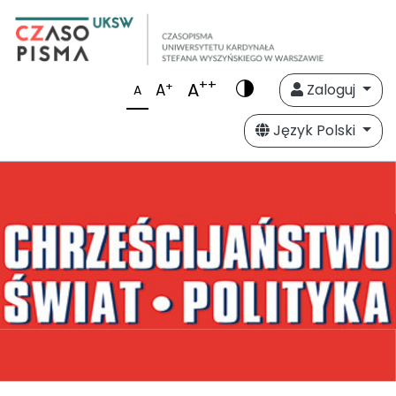
++
A
+
A
Zaloguj
A
Język Polski