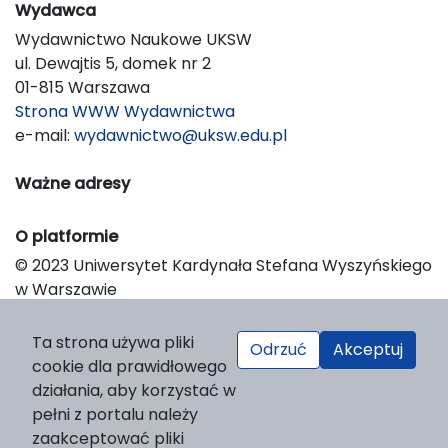
Wydawca
Wydawnictwo Naukowe UKSW
ul. Dewajtis 5, domek nr 2
01-815 Warszawa
Strona WWW Wydawnictwa
e-mail:
wydawnictwo@uksw.edu.pl
Ważne adresy
O platformie
© 2023 Uniwersytet Kardynała Stefana Wyszyńskiego
w Warszawie
Support & Customization by LIBCOM
Platform & Workflow by OJS/PKP
Ta strona używa pliki
Odrzuć
Akceptuj
cookie dla prawidłowego
działania, aby korzystać w
pełni z portalu należy
zaakceptować pliki