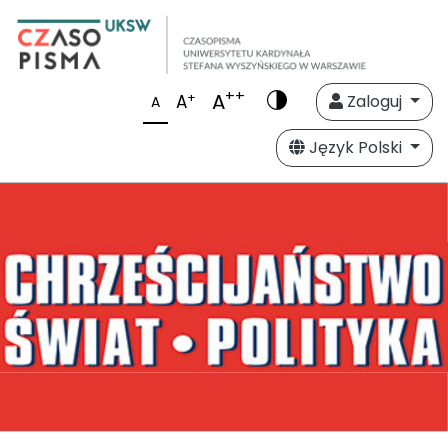
++
A
+
A
Zaloguj
A
Język Polski