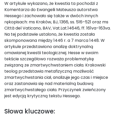
W artykule wykazano, że kwestia ta pochodzi z
Komentarza do Ewangelii Mateusza autorstwa
Hessego i zachowało się także w dwóch innych
rękopisach: ms Kraków, BJ, 1366, ss. 516–521 oraz ms
Città del Vaticano, BAV, Vat.Lat.14646, ff. 161va–163va.
Na tej podstawie ustalono, że kwestia została
skomponowana między 1446 r. a 7 marca 1448. W
artykule przedstawiono analizę doktrynalną
omawianej kwestii teologicznej. Hesse w swoim
tekście szczegółowo rozważa problematykę
związaną ze zmartwychwstaniem ciała. Krakowski
teolog przedstawia metafizyczną możliwość
zmartwychwstania ciał, analizuje jego czas i miejsce
oraz zastanawia się nad materialną budową
zmartwychwstałego ciała. Przyczynek zwieńczony
jest edycją krytyczną tekstu Hessego.
Słowa kluczowe: