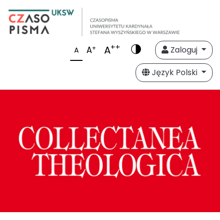
++
A
+
A
Zaloguj
A
Język Polski