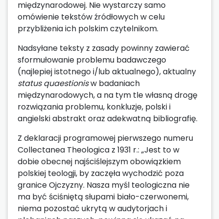
międzynarodowej. Nie wystarczy samo
omówienie tekstów źródłowych w celu
przybliżenia ich polskim czytelnikom.
Nadsyłane teksty z zasady powinny zawierać
sformułowanie problemu badawczego
(najlepiej istotnego i/lub aktualnego), aktualny
status quaestionis
w badaniach
międzynarodowych, a na tym tle własną drogę
rozwiązania problemu, konkluzje, polski i
angielski abstrakt oraz adekwatną bibliografię.
Z deklaracji programowej pierwszego numeru
Collectanea Theologica z 1931 r.: „Jest to w
dobie obecnej najściślejszym obowiązkiem
polskiej teologji, by zaczęła wychodzić poza
granice Ojczyzny. Nasza myśl teologiczna nie
ma być ściśniętą słupami biało-czerwonemi,
niema pozostać ukrytą w audytorjach i