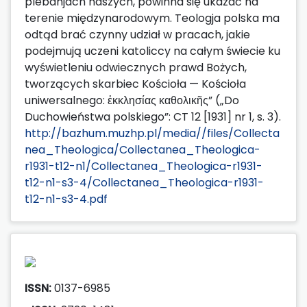
plebanjach naszych, powinna się ukazać na
terenie międzynarodowym. Teologja polska ma
odtąd brać czynny udział w pracach, jakie
podejmują uczeni katoliccy na całym świecie ku
wyświetleniu odwiecznych prawd Bożych,
tworzących skarbiec Kościoła — Kościoła
uniwersalnego: ἐκκλησίας καθολικῆς” („Do
Duchowieństwa polskiego”: CT 12 [1931] nr 1, s. 3).
http://bazhum.muzhp.pl/media//files/Collecta
nea_Theologica/Collectanea_Theologica-
r1931-t12-n1/Collectanea_Theologica-r1931-
t12-n1-s3-4/Collectanea_Theologica-r1931-
t12-n1-s3-4.pdf
ISSN:
0137-6985