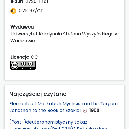
eISSN:
2720-1481
10.21697/CT
Wydawca
Uniwersytet Kardynała Stefana Wyszyńskiego w
Warszawie
Licencja CC
Najczęściej czytane
Elements of Merkābāh Mysticism in the Targum
Jonathan to the Book of Ezekiel
1900
(Post-)deuteronomistyczny zakaz
transwestytyzmu (Pwt 22,5)? Pytanie o jego