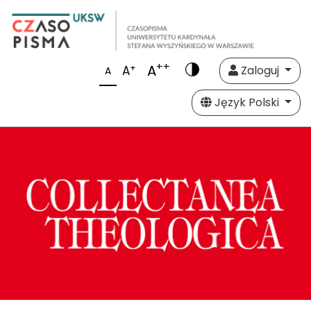
++
A
+
A
Zaloguj
A
Język Polski