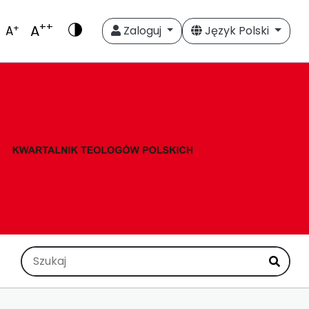
++
A
+
A
Zaloguj
Język Polski