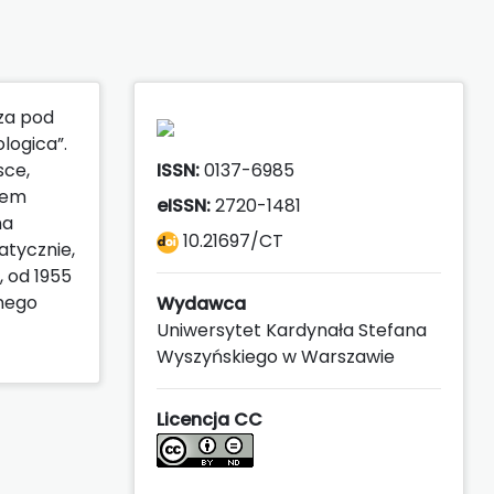
za pod
logica”.
sce,
ISSN:
0137-6985
anem
eISSN:
2720-1481
na
10.21697/CT
atycznie,
 od 1955
znego
Wydawca
Uniwersytet Kardynała Stefana
Wyszyńskiego w Warszawie
Licencja CC