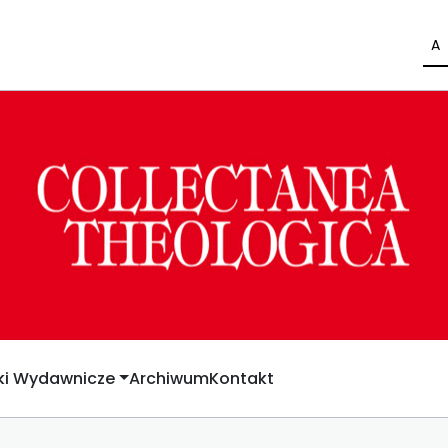
A
yki Wydawnicze
Archiwum
Kontakt