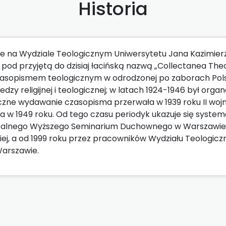
Historia
ie na Wydziale Teologicznym Uniwersytetu Jana Kazimier
ę pod przyjętą do dzisiaj łacińską nazwą „Collectanea Theo
czasopismem teologicznym w odrodzonej po zaborach Pol
dzy religijnej i teologicznej; w latach 1924-1946 był org
zne wydawanie czasopisma przerwała w 1939 roku II woj
 w 1949 roku. Od tego czasu periodyk ukazuje się system
talnego Wyższego Seminarium Duchownego w Warszawie,
iej, a od 1999 roku przez pracowników Wydziału Teologic
Warszawie.