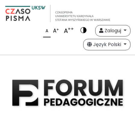
++
A
+
A
Zaloguj
A
Język Polski