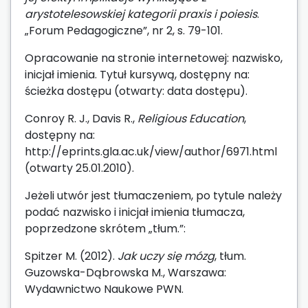
arystotelesowskiej kategorii praxis i poiesis
.
„Forum Pedagogiczne”, nr 2, s. 79-101.
Opracowanie na stronie internetowej: nazwisko,
inicjał imienia. Tytuł kursywą, dostępny na:
ścieżka dostępu (otwarty: data dostępu).
Conroy R. J., Davis R.,
Religious Education
,
dostępny na:
http://eprints.gla.ac.uk/view/author/6971.html
(otwarty 25.01.2010).
Jeżeli utwór jest tłumaczeniem, po tytule należy
podać nazwisko i inicjał imienia tłumacza,
poprzedzone skrótem „tłum.”:
Spitzer M. (2012).
Jak uczy się mózg
, tłum.
Guzowska-Dąbrowska M., Warszawa:
Wydawnictwo Naukowe PWN.