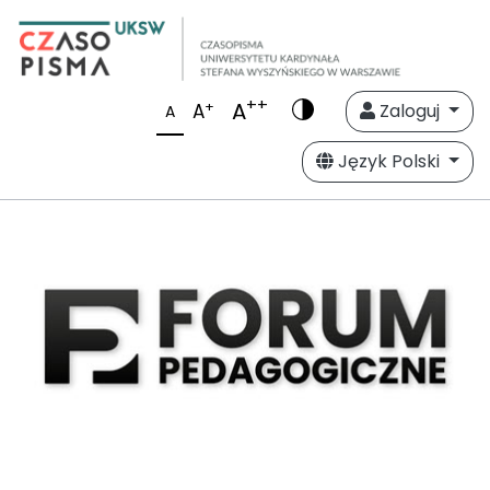
++
A
+
A
Zaloguj
A
Język Polski