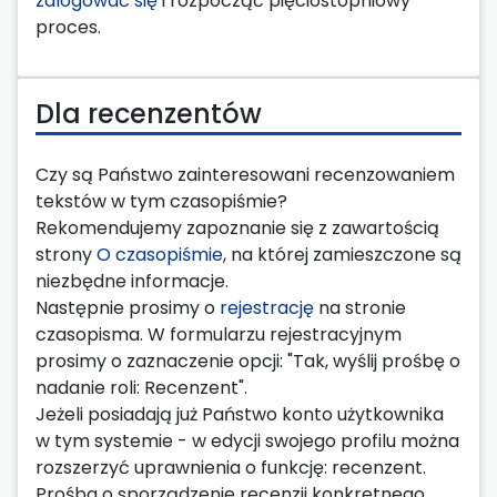
zalogować się
i rozpocząć pięciostopniowy
proces.
Dla recenzentów
Czy są Państwo zainteresowani recenzowaniem
tekstów w tym czasopiśmie?
Rekomendujemy zapoznanie się z zawartością
strony
O czasopiśmie
, na której zamieszczone są
niezbędne informacje.
Następnie prosimy o
rejestrację
na stronie
czasopisma. W formularzu rejestracyjnym
prosimy o zaznaczenie opcji: "Tak, wyślij prośbę o
nadanie roli: Recenzent".
Jeżeli posiadają już Państwo konto użytkownika
w tym systemie - w edycji swojego profilu można
rozszerzyć uprawnienia o funkcję: recenzent.
Prośba o sporządzenie recenzji konkretnego