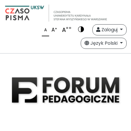
++
A
+
A
Zaloguj
A
Język Polski