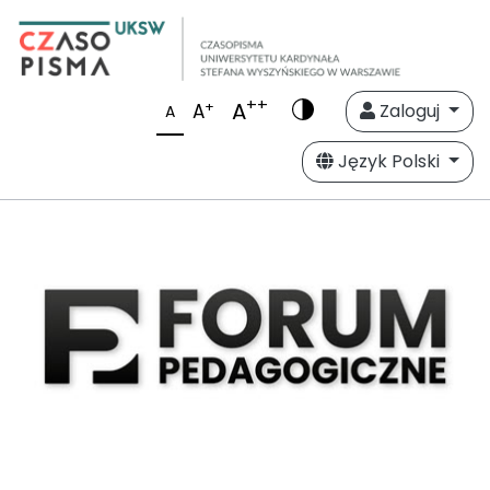
++
A
+
A
Zaloguj
A
Język Polski