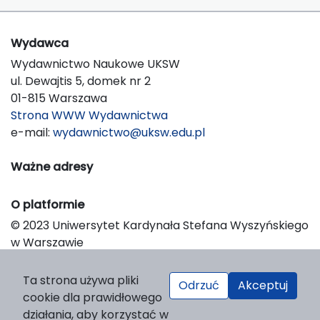
Wydawca
Wydawnictwo Naukowe UKSW
ul. Dewajtis 5, domek nr 2
01-815 Warszawa
Strona WWW Wydawnictwa
e-mail:
wydawnictwo@uksw.edu.pl
Ważne adresy
O platformie
© 2023 Uniwersytet Kardynała Stefana Wyszyńskiego
w Warszawie
Support & Customization by LIBCOM
Platform & Workflow by OJS/PKP
Ta strona używa pliki
Odrzuć
Akceptuj
cookie dla prawidłowego
działania, aby korzystać w