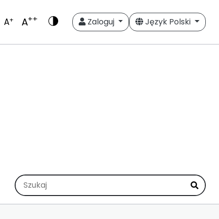
++
A
+
A
Zaloguj
Język Polski