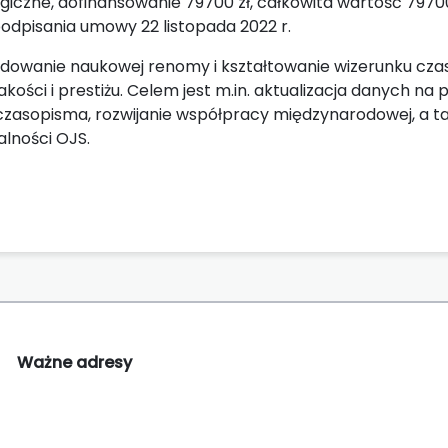
czne, dofinansowanie 79700 zł, całkowita wartość 79700
odpisania umowy 22 listopada 2022 r.
udowanie naukowej renomy i kształtowanie wizerunku czas
akości i prestiżu. Celem jest m.in. aktualizacja danych na
czasopisma, rozwijanie współpracy międzynarodowej, a t
lności OJS.
Ważne adresy