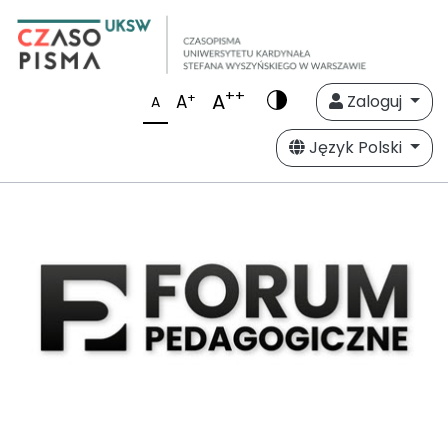
++
A
+
A
Zaloguj
A
Język Polski