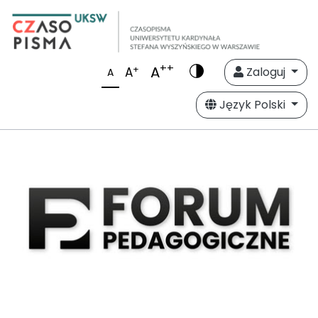
++
A
+
A
Zaloguj
A
Język Polski