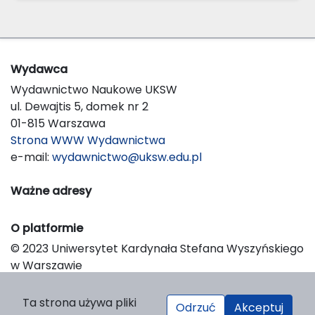
Wydawca
Wydawnictwo Naukowe UKSW
ul. Dewajtis 5, domek nr 2
01-815 Warszawa
Strona WWW Wydawnictwa
e-mail:
wydawnictwo@uksw.edu.pl
Ważne adresy
O platformie
© 2023 Uniwersytet Kardynała Stefana Wyszyńskiego
w Warszawie
Support & Customization by LIBCOM
Platform & Workflow by OJS/PKP
Ta strona używa pliki
Odrzuć
Akceptuj