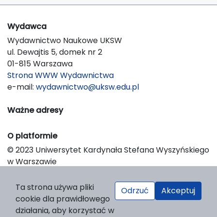
Wydawca
Wydawnictwo Naukowe UKSW
ul. Dewajtis 5, domek nr 2
01-815 Warszawa
Strona WWW Wydawnictwa
e-mail:
wydawnictwo@uksw.edu.pl
Ważne adresy
O platformie
© 2023 Uniwersytet Kardynała Stefana Wyszyńskiego
w Warszawie
Support & Customization by LIBCOM
Platform & Workflow by OJS/PKP
Ta strona używa pliki
Odrzuć
Akceptuj
cookie dla prawidłowego
działania, aby korzystać w