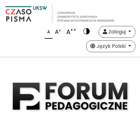
++
A
+
A
Zaloguj
A
Język Polski