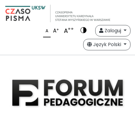
++
A
+
A
Zaloguj
A
Język Polski