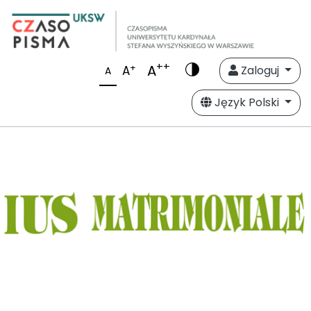
++
A
+
A
Zaloguj
A
Język Polski