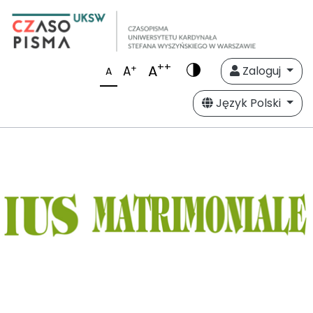
++
A
+
A
Zaloguj
A
Język Polski