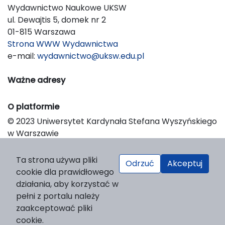
Wydawnictwo Naukowe UKSW
ul. Dewajtis 5, domek nr 2
01-815 Warszawa
Strona WWW Wydawnictwa
e-mail:
wydawnictwo@uksw.edu.pl
Ważne adresy
O platformie
© 2023 Uniwersytet Kardynała Stefana Wyszyńskiego
w Warszawie
Support & Customization by LIBCOM
Platform & Workflow by OJS/PKP
Ta strona używa pliki
Odrzuć
Akceptuj
cookie dla prawidłowego
działania, aby korzystać w
pełni z portalu należy
zaakceptować pliki
cookie.