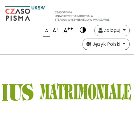
++
A
+
A
Zaloguj
A
Język Polski