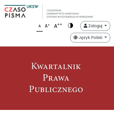
++
A
+
A
Zaloguj
A
Język Polski