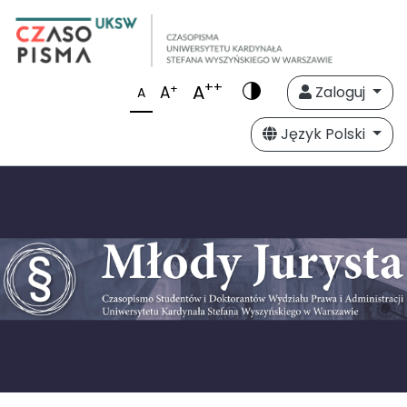
++
A
+
A
Zaloguj
A
Język Polski