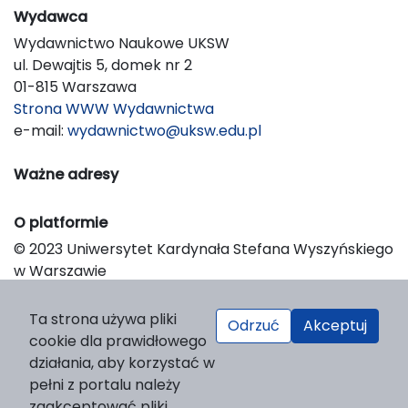
Wydawca
Wydawnictwo Naukowe UKSW
ul. Dewajtis 5, domek nr 2
01-815 Warszawa
Strona WWW Wydawnictwa
e-mail:
wydawnictwo@uksw.edu.pl
Ważne adresy
O platformie
© 2023 Uniwersytet Kardynała Stefana Wyszyńskiego
w Warszawie
Support & Customization by LIBCOM
Platform & Workflow by OJS/PKP
Ta strona używa pliki
Odrzuć
Akceptuj
cookie dla prawidłowego
działania, aby korzystać w
pełni z portalu należy
zaakceptować pliki