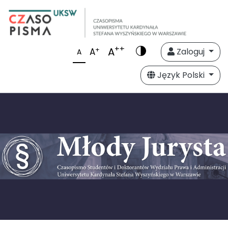
++
A
+
A
Zaloguj
A
Język Polski