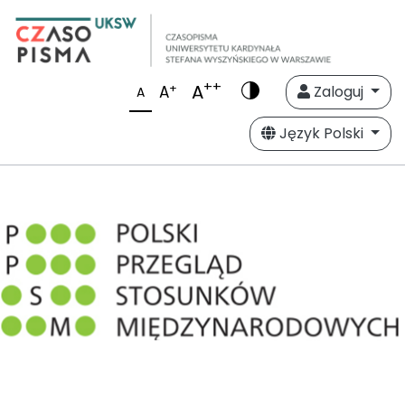
++
A
+
A
Zaloguj
A
Język Polski